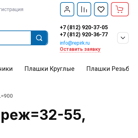
гистрация
+7 (812) 920-37-05
+7 (812) 920-36-77
info@repirk.ru
Оставить заявку
чики
Плашки Круглые
Плашки Резьбон
L=900
lреж=32-55,