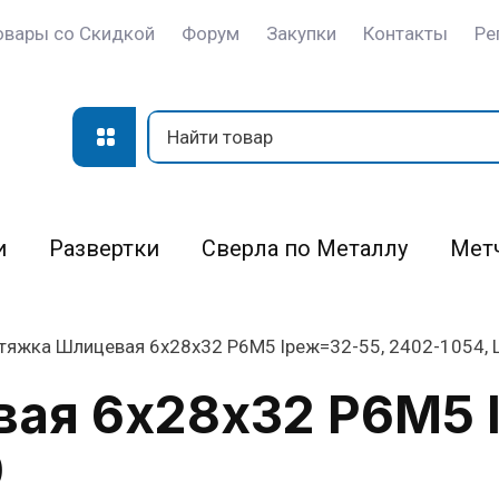
овары со Скидкой
Форум
Закупки
Контакты
Ре
и
Развертки
Сверла по Металлу
Мет
тяжка Шлицевая 6х28х32 Р6М5 lреж=32-55, 2402-1054, 
ая 6х28х32 Р6М5 
0