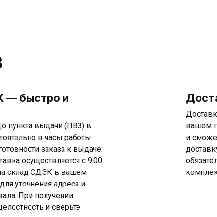
в
 — быстро и
Дост
Доставк
о пункта выдачи (ПВЗ) в
вашем г
тоятельно в часы работы
и сможе
готовности заказа к выдаче.
доставк
тавка осуществляется с 9:00
обязате
т на склад СДЭК в вашем
комплек
 для уточнения адреса и
ала. При получении
целостность и сверьте