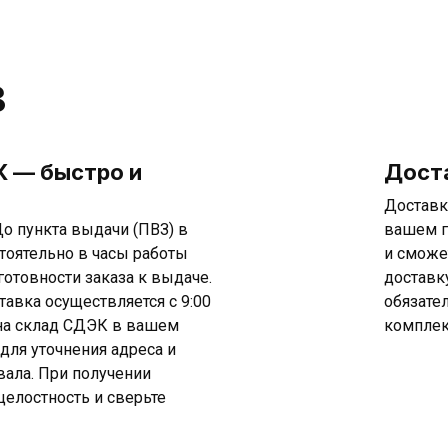
в
 — быстро и
Дост
Доставк
о пункта выдачи (ПВЗ) в
вашем г
тоятельно в часы работы
и сможе
готовности заказа к выдаче.
доставк
тавка осуществляется с 9:00
обязате
т на склад СДЭК в вашем
комплек
 для уточнения адреса и
ала. При получении
целостность и сверьте