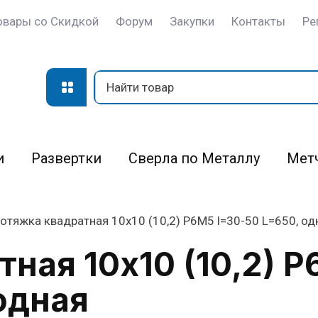
овары со Скидкой
Форум
Закупки
Контакты
Ре
и
Развертки
Сверла по Металлу
Мет
отяжка квадратная 10х10 (10,2) Р6М5 l=30-50 L=650, о
ная 10х10 (10,2) Р
одная