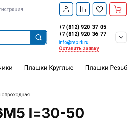
гистрация
+7 (812) 920-37-05
+7 (812) 920-36-77
info@repirk.ru
Оставить заявку
чики
Плашки Круглые
Плашки Резьбон
днопроходная
6М5 l=30-50