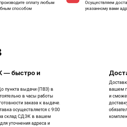
производите оплату любым
Осуществляем доста
бным способом
указанному вами ад
в
 — быстро и
Дост
Доставк
о пункта выдачи (ПВЗ) в
вашем г
тоятельно в часы работы
и сможе
готовности заказа к выдаче.
доставк
тавка осуществляется с 9:00
обязате
т на склад СДЭК в вашем
комплек
 для уточнения адреса и