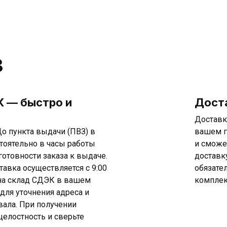
в
 — быстро и
Дост
Доставк
о пункта выдачи (ПВЗ) в
вашем г
тоятельно в часы работы
и сможе
готовности заказа к выдаче.
доставк
тавка осуществляется с 9:00
обязате
т на склад СДЭК в вашем
комплек
 для уточнения адреса и
ала. При получении
целостность и сверьте